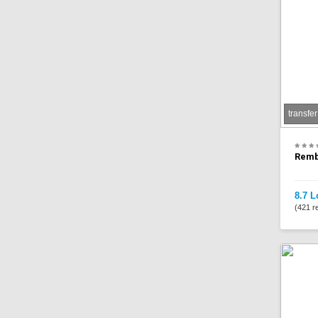
transfer
Remb
8.7 L
(421 re