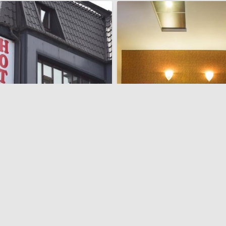
transfer de la și/sau la aeroport
l Taco
INTER BUSINESS Bucharest