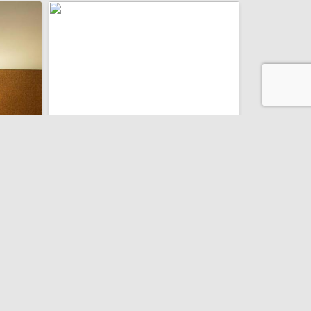
transfer de la și/sau la aeroport
Hotel Bliss