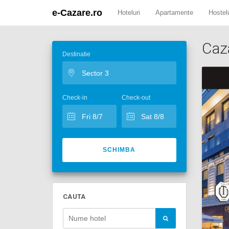
e-Cazare.ro
Hoteluri
Apartamente
Hostelu
Caz
Destinatie
Check-in
Check-out
SCHIMBA
CAUTA