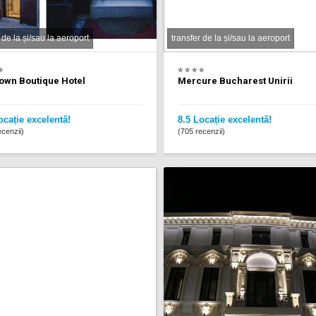
 de la și/sau la aeroport
transfer de la și/sau la aeroport
own Boutique Hotel
Mercure Bucharest Unirii
ocație excelentă!
8.5 Locație excelentă!
cenzii)
(705 recenzii)