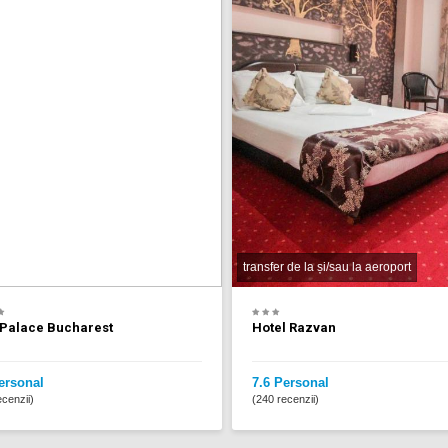
transfer de la și/sau la aeroport
 Palace Bucharest
Hotel Razvan
ersonal
7.6 Personal
cenzii)
(240 recenzii)