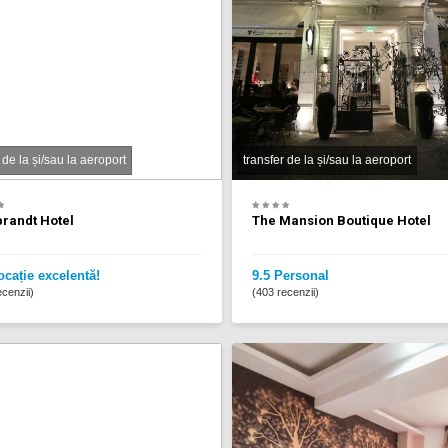
 de la și/sau la aeroport
transfer de la și/sau la aeroport
randt Hotel
The Mansion Boutique Hotel
ocație excelentă!
9.5 Personal
cenzii)
(403 recenzii)