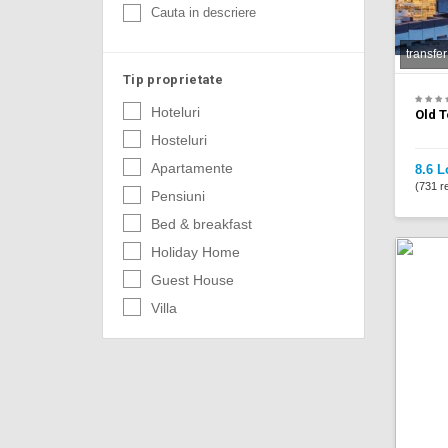
Cauta in descriere
transfer
Tip proprietate
Hoteluri
Old T
Hosteluri
Apartamente
8.6 L
(731 re
Pensiuni
Bed & breakfast
Holiday Home
Guest House
Villa