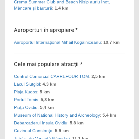
Crema Summer Club and Beach Nisip auriu Înot,
Mâncare și băutură
:
1,4 km
Aeroporturi în apropiere *
Aeroportul Internaţional Mihail Kogălniceanu
:
19,7 km
Cele mai populare atracții *
Centrul Comercial CARREFOUR TOM
:
2,5 km
Lacul Siutgiol
:
4,3 km
Plaja Kudos
:
5 km
Portul Tomis
:
5,3 km
Piaţa Ovidiu
:
5,4 km
Museum of National History and Archeology
:
5,4 km
Debarcaderul Insula Ovidiu
:
5,8 km
Cazinoul Constanţa
:
5,9 km
Tabăra de Vacanță Năvodari
:
11,1 km