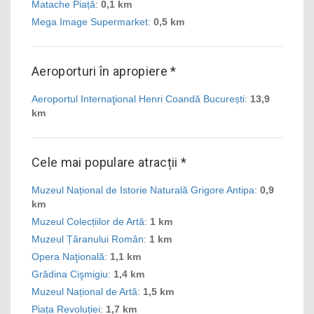
Matache Piață
:
0,1 km
Mega Image Supermarket
:
0,5 km
Aeroporturi în apropiere *
Aeroportul Internaţional Henri Coandă București
:
13,9
km
Cele mai populare atracții *
Muzeul Național de Istorie Naturală Grigore Antipa
:
0,9
km
Muzeul Colecțiilor de Artă
:
1 km
Muzeul Țăranului Român
:
1 km
Opera Naţională
:
1,1 km
Grădina Cişmigiu
:
1,4 km
Muzeul Național de Artă
:
1,5 km
Piața Revoluției
:
1,7 km