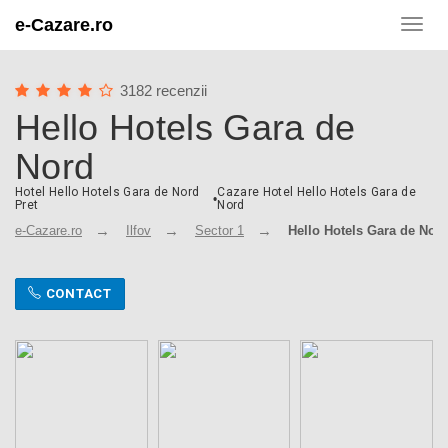
e-Cazare.ro
Toggl
navig
3182 recenzii
Hello Hotels Gara de
Nord
Hotel Hello Hotels Gara de Nord
Cazare Hotel Hello Hotels Gara de
•
Pret
Nord
e-Cazare.ro
Ilfov
Sector 1
Hello Hotels Gara de Nor
CONTACT