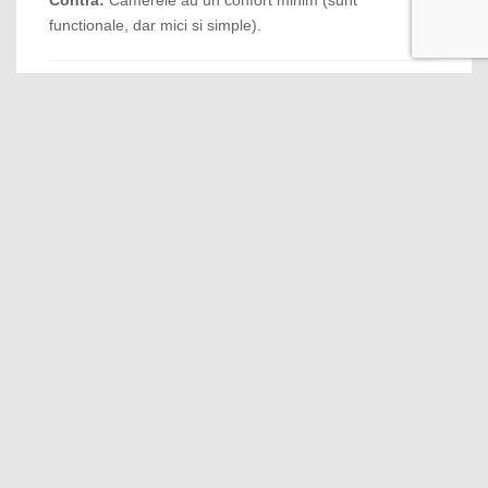
Contra:
Camerele au un confort minim (sunt
functionale, dar mici si simple).
8.8
Fabulos
06 Jan, 2020
Opinia lui Yassir
Pro:
Tot a fost ok
Contra:
Nimic
9
Very good services!
05 Jan, 2020
Opinia lui Monicaana
Pro:
Servicii de calitate, micul dejun bogat, foarte
aproape de Gara de Nord.
Contra:
Nu au existat neplaceri.